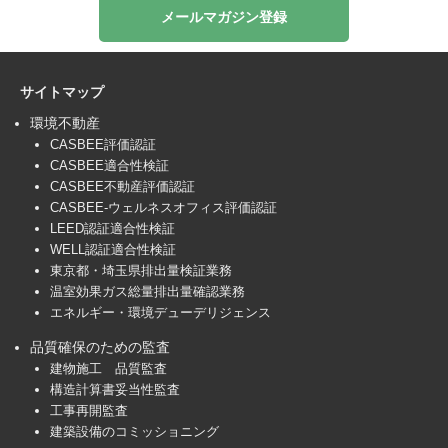
メールマガジン登録
サイトマップ
環境不動産
CASBEE評価認証
CASBEE適合性検証
CASBEE不動産評価認証
CASBEE-ウェルネスオフィス評価認証
LEED認証適合性検証
WELL認証適合性検証
東京都・埼玉県排出量検証業務
温室効果ガス総量排出量確認業務
エネルギー・環境デューデリジェンス
品質確保のための監査
建物施工 品質監査
構造計算書妥当性監査
工事再開監査
建築設備のコミッショニング