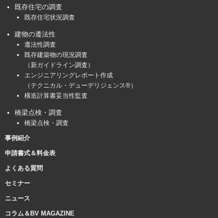
既存住宅の調査
既存住宅状況調査
建物の遵法性
遵法性調査
既存建築物の現況調査
（新ガイドライン調査）
エンジニアリングレポート作成
（テクニカル・デューデリジェンス®）
構造計算書妥当性監査
橋梁点検・調査
橋梁点検・調査
事例紹介
申請書式＆料金表
よくある質問
セミナー
ニュース
コラム＆BV MAGAZINE