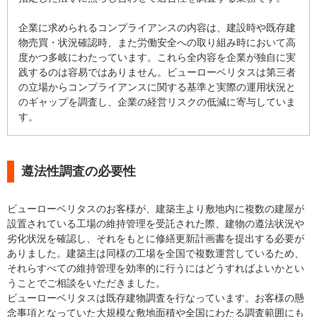
企業に求められるコンプライアンスの内容は、建設時や既存建
物売買・状況確認時、また労働安全への取り組み時において高
度かつ多岐にわたっています。これら全内容を企業が独自に実
践するのは容易ではありません。ビューローベリタスは第三者
の立場からコンプライアンスに関する基準と実際の運用状況と
のギャップを調査し、企業の経営リスクの低減に寄与していま
す。
遵法性調査の必要性
ビューローベリタスのお客様が、建築主より敷地内に複数の建屋が
設置されている工場の維持管理を受託された際、建物の遵法状況や
劣化状況を確認し、それをもとに修繕更新計画書を提出する必要が
ありました。建築主は同様の工場を全国で複数運営しているため、
それらすべての維持管理を効率的に行うにはどうすればよいかとい
うことでご相談をいただきました。
ビューローベリタスは既存建物調査を行なっています。お客様の懸
念事項となっていた大規模な敷地面積や全国にわたる調査範囲にも