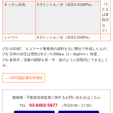
（た
キッチン水洗
8.3リットル／分（水圧0.415MPa）
とえ
ば多
段式
な
ど）
シャワー
9.5リットル／分（水圧0.55MPa）
－
(*2) USGBC、エコマーク事務局の資料を元に弊社で作成したもの。
(*3) 日本の水圧は理想が0.2～0.39Mpa（2～4kgf/cm
）程度。
2
(*4) 多段式：流量の調節を高・中・低のように段階式にできるしく
み。
→ LEED認証適合性検証
建築物・不動産技術監査に関するお問い合わせはこちら
03-6402-5977
TEL
（平日9:00～17:30）