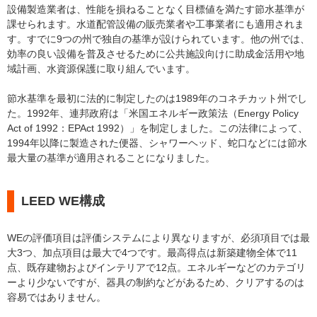
設備製造業者は、性能を損ねることなく目標値を満たす節水基準が
課せられます。水道配管設備の販売業者や工事業者にも適用されま
す。すでに9つの州で独自の基準が設けられています。他の州では、
効率の良い設備を普及させるために公共施設向けに助成金活用や地
域計画、水資源保護に取り組んでいます。
節水基準を最初に法的に制定したのは1989年のコネチカット州でし
た。1992年、連邦政府は「米国エネルギー政策法（Energy Policy
Act of 1992：EPAct 1992）」を制定しました。この法律によって、
1994年以降に製造された便器、シャワーヘッド、蛇口などには節水
最大量の基準が適用されることになりました。
LEED WE構成
WEの評価項目は評価システムにより異なりますが、必須項目では最
大3つ、加点項目は最大で4つです。最高得点は新築建物全体で11
点、既存建物およびインテリアで12点。エネルギーなどのカテゴリ
ーより少ないですが、器具の制約などがあるため、クリアするのは
容易ではありません。