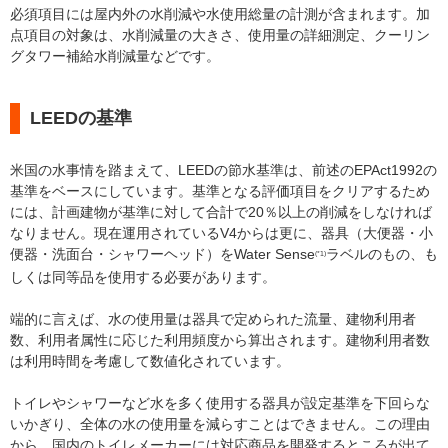
必須項目には屋内外の水削減や水使用総量の計測が含まれます。加
点項目の対象は、水削減量の大きさ、使用量の詳細測定、クーリン
グタワー補給水削減量などです。
LEEDの基準
米国の水事情を踏まえて、LEEDの節水基準は、前述のEPAct1992の
基準をベースにしています。基準となる評価項目をクリアするため
には、計画建物が基準に対して合計で20％以上の削減をしなければ
なりません。
現在運用されている
V4からは更に、器具（大便器・小
便器・洗面台・シャワーヘッド）をWater Sense
ラベルのもの、も
(*1)
しくは同等品を使用する必要があります。
端的に言えば、水の使用量は器具で定められた流量、建物利用者
数、利用者属性に応じた利用頻度から算出されます。建物利用者数
は利用時間を考慮して数値化されています。
トイレやシャワーなど水を多く使用する器具が設定基準を下回らな
いかぎり、全体の水の使用量を減らすことはできません。この理由
から、国内のトイレメーカーには対応商品を開発するところが出て