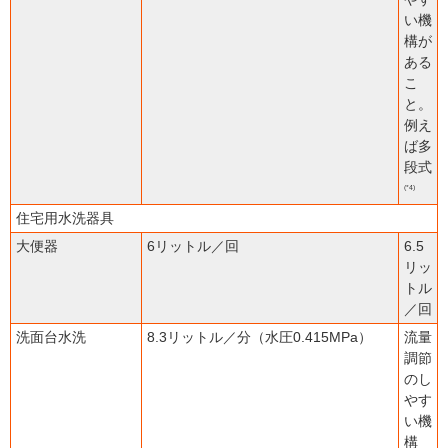
い機
構が
ある
こ
と。
例え
ば多
段式
(*4)
住宅用水洗器具
大便器
6リットル／回
6.5
リッ
トル
／回
洗面台水洗
8.3リットル／分（水圧0.415MPa）
流量
調節
のし
やす
い機
構