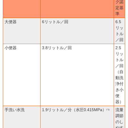
ク認
定基
準
大便器
6リットル／回
6.5
リッ
トル
／回
小便器
3.8リットル／回
2.5
リッ
トル
／回
（自
動洗
浄付
き小
便
器）
手洗い水洗
1.9リットル／分（水圧0.415MPa）
流量
(*3)
調節
のし
やす