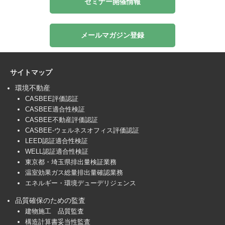
セミナー開催情報
メールマガジン登録
サイトマップ
環境不動産
CASBEE評価認証
CASBEE適合性検証
CASBEE不動産評価認証
CASBEE-ウェルネスオフィス評価認証
LEED認証適合性検証
WELL認証適合性検証
東京都・埼玉県排出量検証業務
温室効果ガス総量排出量確認業務
エネルギー・環境デューデリジェンス
品質確保のための監査
建物施工 品質監査
構造計算書妥当性監査