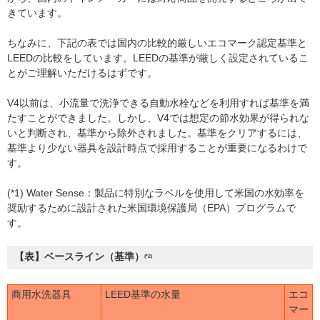
きています。
ちなみに、下記の表では国内の比較的厳しいエコマーク認定基準と
LEEDの比較をしています。LEEDの基準が厳しく設定されているこ
とがご理解いただけるはずです。
V4以前は、小流量で洗浄できる自動水栓などを利用すれば基準を満
たすことができました。しかし、V4では想定の節水効果が得られな
いと判断され、基準から除外されました。基準をクリアするには、
基準より少ない器具を設計時点で採用することが重要になるわけで
す。
(*1) Water Sense：製品に特別なラベルを使用して米国の水効率を
奨励するために設計された米国環境保護局（EPA）プログラムで
す。
【表】ベースライン（基準）
(*2)
商用水洗器具
LEED基準の水量
エコ
マー