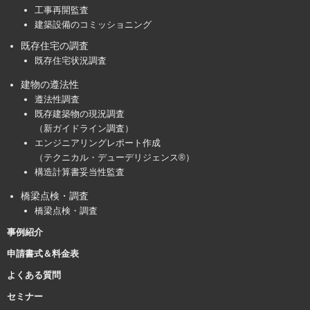
工事再開監査
建築設備のコミッショニング
既存住宅の調査
既存住宅状況調査
建物の遵法性
遵法性調査
既存建築物の現況調査
（新ガイドライン調査）
エンジニアリングレポート作成
（テクニカル・デューデリジェンス®）
構造計算書妥当性監査
橋梁点検・調査
橋梁点検・調査
事例紹介
申請書式＆料金表
よくある質問
セミナー