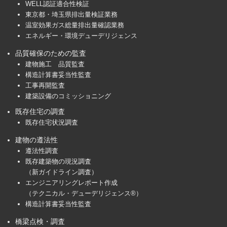
WELL認証適合性検証
東京都・埼玉県排出量検証業務
温室効果ガス総量排出量確認業務
エネルギー・環境デューデリジェンス
品質確保のための監査
建物施工 品質監査
構造計算書妥当性監査
工事再開監査
建築設備のコミッショニング
既存住宅の調査
既存住宅状況調査
建物の遵法性
遵法性調査
既存建築物の現況調査
（新ガイドライン調査）
エンジニアリングレポート作成
（テクニカル・デューデリジェンス®）
構造計算書妥当性監査
橋梁点検・調査