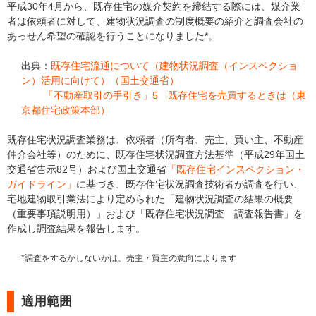
平成30年4月から、既存住宅の媒介契約を締結する際には、媒介業
者は依頼者に対して、建物状況調査の制度概要の紹介と調査会社の
あっせん希望の確認を行うことになりました*。
出典：
既存住宅流通について（建物状況調査（インスペクショ
ン）活用に向けて）（国土交通省）
「不動産取引の手引き」5 既存住宅を売買するときは（東
京都住宅政策本部）
既存住宅状況調査業務は、依頼者（所有者、売主、買い主、不動産
仲介会社等）のために、既存住宅状況調査方法基準（平成29年国土
交通省告示82号）および国土交通省
「既存住宅インスペクション・
ガイドライン」
に基づき、既存住宅状況調査技術者が調査を行い、
宅地建物取引業法により定められた「建物状況調査の結果の概要
（重要事項説明用）」および「既存住宅状況調査 調査報告書」を
作成し調査結果を報告します。
*調査をするかしないかは、売主・買主の意向によります
適用範囲