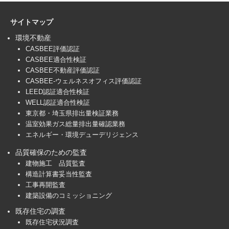
サイトマップ
環境不動産
CASBEE評価認証
CASBEE適合性検証
CASBEE不動産評価認証
CASBEE-ウェルネスオフィス評価認証
LEED認証適合性検証
WELL認証適合性検証
東京都・埼玉県排出量検証業務
温室効果ガス総量排出量確認業務
エネルギー・環境デューデリジェンス
品質確保のための監査
建物施工 品質監査
構造計算書妥当性監査
工事再開監査
建築設備のコミッショニング
既存住宅の調査
既存住宅状況調査