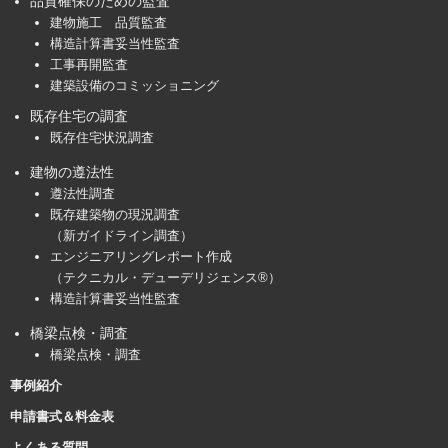
品質確保のための監査
建物施工 品質監査
構造計算書妥当性監査
工事再開監査
建築設備のコミッショニング
既存住宅の調査
既存住宅状況調査
建物の遵法性
遵法性調査
既存建築物の現況調査
（新ガイドライン調査）
エンジニアリングレポート作成
（テクニカル・デューデリジェンス®）
構造計算書妥当性監査
橋梁点検・調査
橋梁点検・調査
事例紹介
申請書式＆料金表
よくある質問