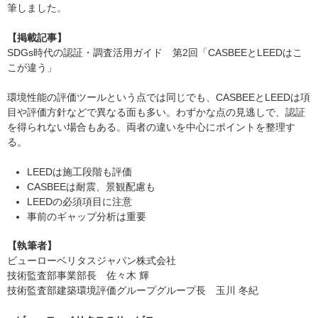
筆しました。
【掲載記事】
SDGs時代の認証・調査活用ガイド 第2回「CASBEEとLEEDはこ
こが違う」
環境性能の評価ツールという点では同じでも、CASBEEとLEEDは項
目や評価方針などで異なる面も多い。わずかな点の見逃しで、認証
を得られない場合もある。両者の違いを中心にポイントを整理す
る。
LEEDは施工段階も評価
CASBEEは耐震、景観配慮も
LEEDの必須項目に注意
事前のギャップ分析は重要
【執筆者】
ビューローベリタスジャパン株式会社
技術監査部事業部長 佐々木 輝
技術監査部建築環境評価グループグループ長 玉川 冬紀