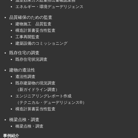
温室効果ガス総量排出量確認業務
エネルギー・環境デューデリジェンス
品質確保のための監査
建物施工 品質監査
構造計算書妥当性監査
工事再開監査
建築設備のコミッショニング
既存住宅の調査
既存住宅状況調査
建物の遵法性
遵法性調査
既存建築物の現況調査
（新ガイドライン調査）
エンジニアリングレポート作成
（テクニカル・デューデリジェンス®）
構造計算書妥当性監査
橋梁点検・調査
橋梁点検・調査
事例紹介